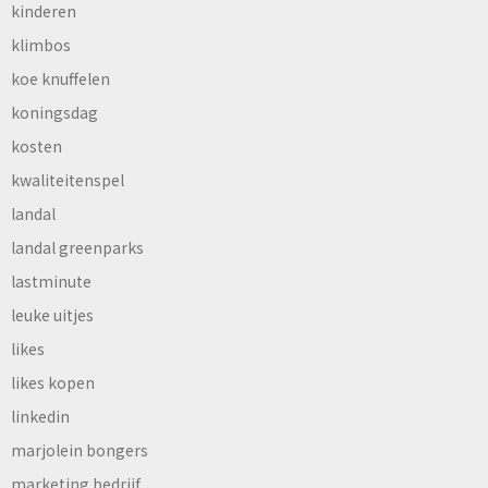
kinderen
klimbos
koe knuffelen
koningsdag
kosten
kwaliteitenspel
landal
landal greenparks
lastminute
leuke uitjes
likes
likes kopen
linkedin
marjolein bongers
marketing bedrijf