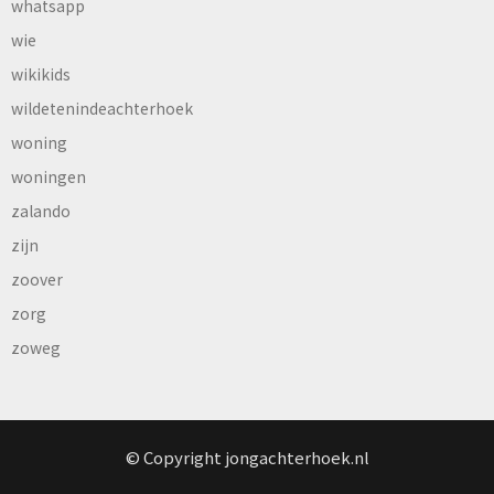
whatsapp
wie
wikikids
wildetenindeachterhoek
woning
woningen
zalando
zijn
zoover
zorg
zoweg
© Copyright jongachterhoek.nl