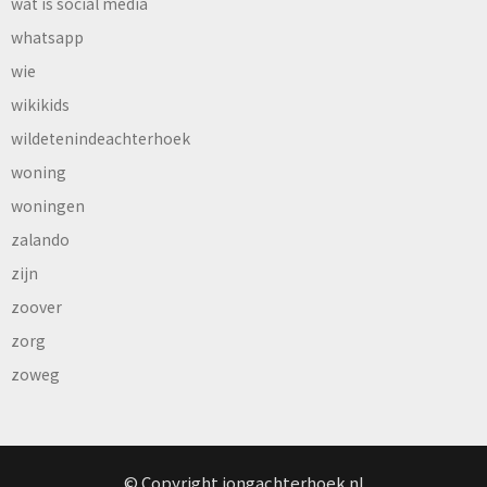
wat is social media
whatsapp
wie
wikikids
wildetenindeachterhoek
woning
woningen
zalando
zijn
zoover
zorg
zoweg
© Copyright jongachterhoek.nl