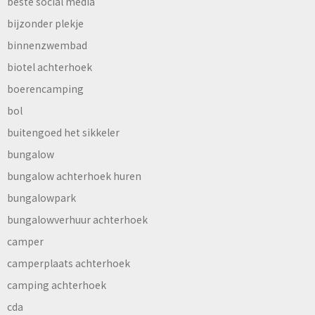
beste social media
bijzonder plekje
binnenzwembad
biotel achterhoek
boerencamping
bol
buitengoed het sikkeler
bungalow
bungalow achterhoek huren
bungalowpark
bungalowverhuur achterhoek
camper
camperplaats achterhoek
camping achterhoek
cda