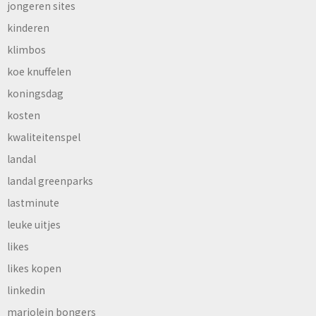
jongeren sites
kinderen
klimbos
koe knuffelen
koningsdag
kosten
kwaliteitenspel
landal
landal greenparks
lastminute
leuke uitjes
likes
likes kopen
linkedin
marjolein bongers