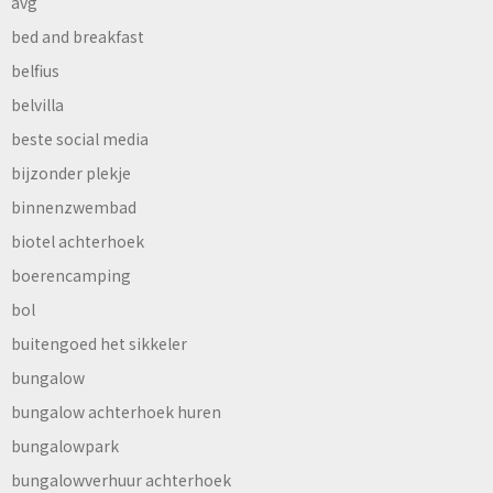
avg
bed and breakfast
belfius
belvilla
beste social media
bijzonder plekje
binnenzwembad
biotel achterhoek
boerencamping
bol
buitengoed het sikkeler
bungalow
bungalow achterhoek huren
bungalowpark
bungalowverhuur achterhoek