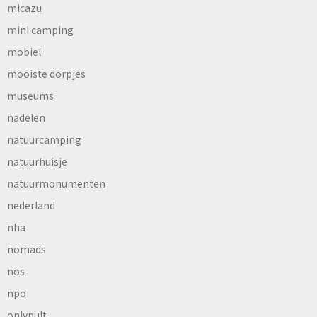
micazu
mini camping
mobiel
mooiste dorpjes
museums
nadelen
natuurcamping
natuurhuisje
natuurmonumenten
nederland
nha
nomads
nos
npo
onlypult