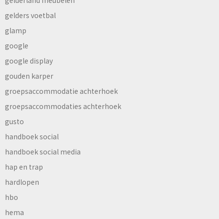
gelderland meubelen
gelders voetbal
glamp
google
google display
gouden karper
groepsaccommodatie achterhoek
groepsaccommodaties achterhoek
gusto
handboek social
handboek social media
hap en trap
hardlopen
hbo
hema