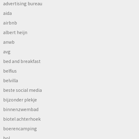
advertising bureau
aida
airbnb
albert heijn
anwb
avg
bed and breakfast
belfius
belvilla
beste social media
bijzonder plekje
binnenzwembad
biotel achterhoek
boerencamping
bol