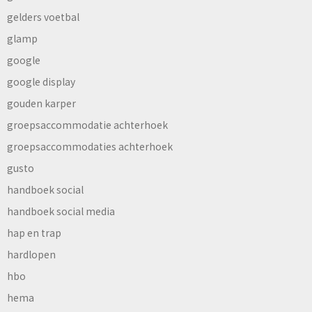
gelders voetbal
glamp
google
google display
gouden karper
groepsaccommodatie achterhoek
groepsaccommodaties achterhoek
gusto
handboek social
handboek social media
hap en trap
hardlopen
hbo
hema