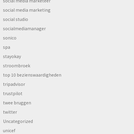
social media marketeer
social media marketing
social studio
socialmediamanager
sonico
spa
stayokay
stroombroek
top 10 bezienswaardigheden
tripadvisor
trustpilot
twee bruggen
twitter
Uncategorized
unicef