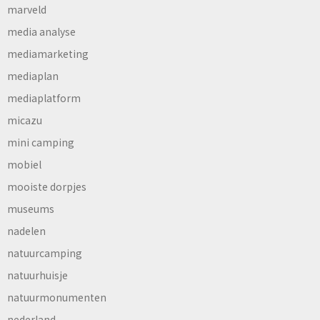
marveld
media analyse
mediamarketing
mediaplan
mediaplatform
micazu
mini camping
mobiel
mooiste dorpjes
museums
nadelen
natuurcamping
natuurhuisje
natuurmonumenten
nederland