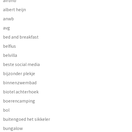
airbnb
albert heijn
anwb
avg
bed and breakfast
belfius
belvilla
beste social media
bijzonder plekje
binnenzwembad
biotel achterhoek
boerencamping
bol
buitengoed het sikkeler
bungalow