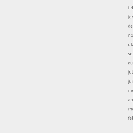
fe
ja
de
no
ok
se
au
ju
ju
me
ap
ma
fe