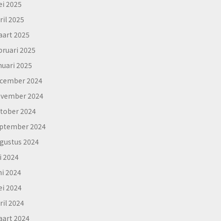
i 2025
ril 2025
art 2025
bruari 2025
nuari 2025
cember 2024
vember 2024
tober 2024
ptember 2024
gustus 2024
li 2024
ni 2024
i 2024
ril 2024
art 2024