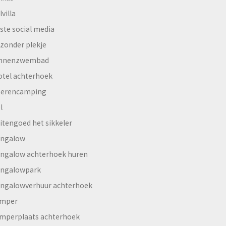
lvilla
ste social media
jzonder plekje
innenzwembad
otel achterhoek
erencamping
l
itengoed het sikkeler
ngalow
ngalow achterhoek huren
ngalowpark
ngalowverhuur achterhoek
mper
mperplaats achterhoek