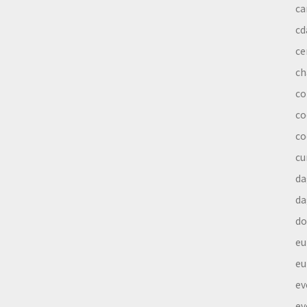
ca
cd
ce
ch
co
co
co
cu
da
da
do
eu
eu
ev
ev