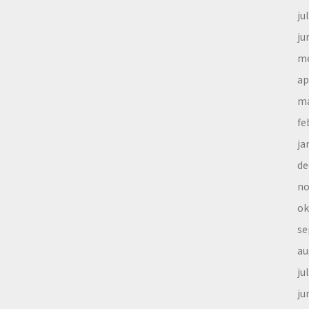
ju
ju
me
ap
ma
fe
ja
de
no
ok
se
au
ju
ju