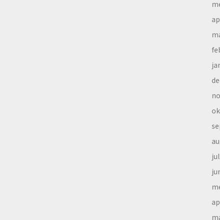
me
ap
ma
fe
ja
de
no
ok
se
au
ju
ju
me
ap
ma