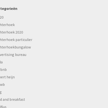
tegorieën
20
hterhoek
hterhoek 2020
hterhoek particulier
hterhoekbungalow
vertising bureau
da
rbnb
bert heijn
nwb
g
d and breakfast
lfius