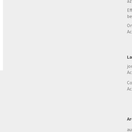
az
Ef
be
On
Ac
La
jo
Ac
Co
Ac
Ar
au