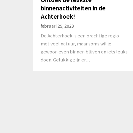
binnenactiviteiten in de
Achterhoek!
februari 25, 2023
De Achterhoek is een prachtige regio
met veel natuur, maar soms wil je
gewoon even binnen blijven en iets leuks
doen. Gelukkig zijn er…