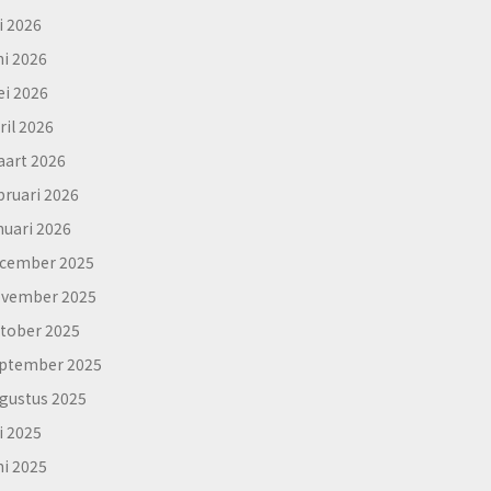
li 2026
ni 2026
i 2026
ril 2026
art 2026
bruari 2026
nuari 2026
cember 2025
vember 2025
tober 2025
ptember 2025
gustus 2025
li 2025
ni 2025