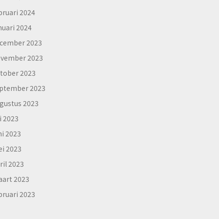
bruari 2024
nuari 2024
cember 2023
vember 2023
tober 2023
ptember 2023
gustus 2023
li 2023
ni 2023
i 2023
ril 2023
art 2023
bruari 2023