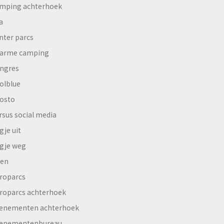
mping achterhoek
a
nter parcs
arme camping
ngres
olblue
osto
rsus social media
gje uit
gje weg
en
roparcs
roparcs achterhoek
enementen achterhoek
enementenbureau