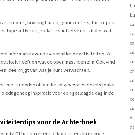
bu
bu
 escape rooms, bowlingbanen, gamecenters, bioscopen
ca
n type activiteit, zodat je snel iets kunt vinden wat
ca
ca
cd
eel informatie over de verschillende activiteiten. Zo
ctiviteit heeft en wat de openingstijden zijn. Ook vind
ce
een idee krijgt van wat je kunt verwachten.
ch
co
eit met vrienden of familie, of gewoon even iets leuks
co
biedt genoeg inspiratie voor een geslaagde dag in de
co
cu
da
iviteitentips voor de Achterhoek
da
huis! Of het nu regent of koud is, er zijn genoeg