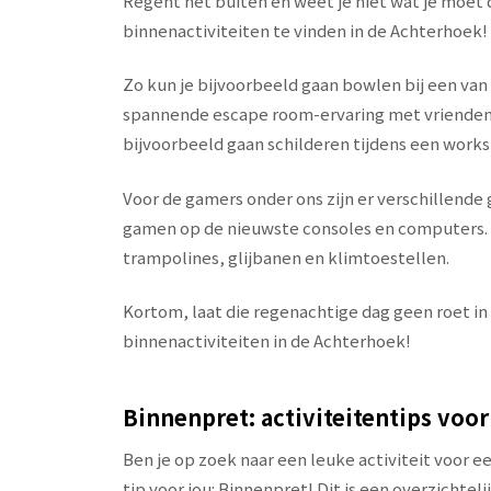
Regent het buiten en weet je niet wat je moet
binnenactiviteiten te vinden in de Achterhoek!
Zo kun je bijvoorbeeld gaan bowlen bij een van 
spannende escape room-ervaring met vrienden of 
bijvoorbeeld gaan schilderen tijdens een works
Voor de gamers onder ons zijn er verschillende
gamen op de nieuwste consoles en computers. E
trampolines, glijbanen en klimtoestellen.
Kortom, laat die regenachtige dag geen roet in
binnenactiviteiten in de Achterhoek!
Binnenpret: activiteitentips voor
Ben je op zoek naar een leuke activiteit voor 
tip voor jou: Binnenpret! Dit is een overzichtel