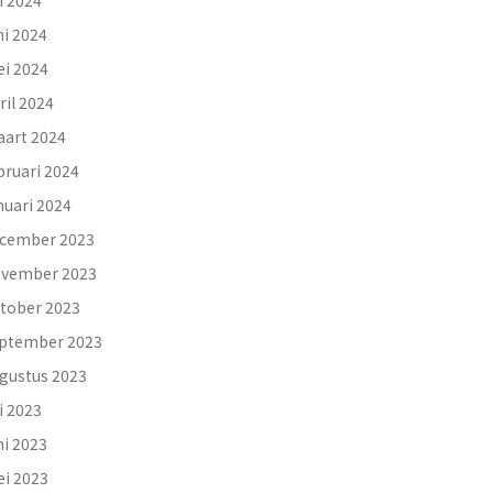
li 2024
ni 2024
i 2024
ril 2024
art 2024
bruari 2024
nuari 2024
cember 2023
vember 2023
tober 2023
ptember 2023
gustus 2023
li 2023
ni 2023
i 2023