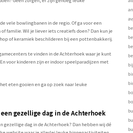
 doen? Geen zorgen, er zijn genoeg leuke
al
a
av
de vele bowlingbanen in de regio. Of ga voor een
be
familie. Wil je liever iets creatiefs doen? Dan kun je
be
hop of keramiek beschilderen bij een pottenbakkerij.
be
 gamecenters te vinden in de Achterhoek waar je kunt
be
n voor kinderen zijn er indoor speelparadijzen met
bi
b
bi
 het eten gooien en ga op zoek naar leuke
bo
bo
bu
 een gezellige dag in de Achterhoek
bu
een gezellige dag in de Achterhoek? Dan hebben wij dé
bu
ijke website waar je allerlei leuke binnenactiviteiten