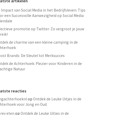
atste artikelen
 Impact van Social Media in het Bedrijfsleven: Tips
or een Succesvolle Aanwezigheid op Social Media
iendale
fectieve promotie op Twitter: Zo vergroot je jouw
reik!
tdek de charme van een kleine camping in de
hterhoek
ost Brands: De Sleutel tot Merksucces
tdek de Achterhoek: Plezier voor Kinderen in de
achtige Natuur
atste reacties
ngachterhoeknl
op
Ontdek de Leuke Uitjes in de
hterhoek voor Jong en Oud
rey eten
op
Ontdek de Leuke Uitjes in de