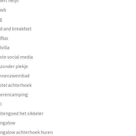
bert heijn
nwb
g
d and breakfast
lfius
lvilla
ste social media
jzonder plekje
innenzwembad
otel achterhoek
erencamping
l
itengoed het sikkeler
ngalow
ngalow achterhoek huren