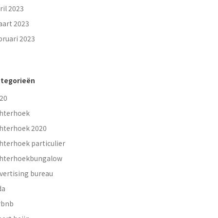
ril 2023
art 2023
bruari 2023
tegorieën
20
hterhoek
hterhoek 2020
hterhoek particulier
hterhoekbungalow
vertising bureau
da
rbnb