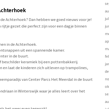
se
 Achterhoek
au
ju
in de Achterhoek? Dan hebben we goed nieuws voor je!
rijtje gezet die perfect zijn voor een dagje binnen
ju
me
ap
nen in de Achterhoek.
ma
ontsnappen uit een spannende kamer.
ter in de buurt.
fe
f beschilder keramiek bij een pottenbakkerij.
ja
 en laat de kinderen zich uitleven op trampolines,
de
no
wemparadijs van Center Parcs Het Meerdal in de buurt
ok
riaan in Winterswijk waar je alles leert over het
se
au
als het weer even tegenzit!