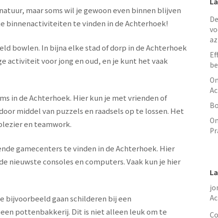
La
natuur, maar soms wil je gewoon even binnen blijven
De
ke binnenactiviteiten te vinden in de Achterhoek!
vo
az
eld bowlen. In bijna elke stad of dorp in de Achterhoek
Ef
e activiteit voor jong en oud, en je kunt het vaak
be
On
Ac
ms in de Achterhoek. Hier kun je met vrienden of
Bo
oor middel van puzzels en raadsels op te lossen. Het
On
 plezier en teamwork.
Pr
lende gamecenters te vinden in de Achterhoek. Hier
de nieuwste consoles en computers. Vaak kun je hier
La
jo
Ac
 je bijvoorbeeld gaan schilderen bij een
en pottenbakkerij. Dit is niet alleen leuk om te
Co