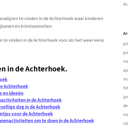
Ac
paradijzen te vinden in de Achterhoek waar kinderen
jbanen en klimtoestellen.
Ar
n te vinden in de Achterhoek voor als het weer eens
ju
ju
me
en in de Achterhoek.
ap
ma
hoek
de Achterhoek
fe
ps en ideeën
ja
activiteiten in de Achterhoek
de
ezellige dag in de Achterhoek
tentips voor de Achterhoek
no
enactiviteiten om te doen in de Achterhoek
ok