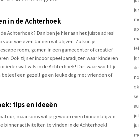
ju
ju
me
en in de Achterhoek
ap
 de Achterhoek? Dan ben je hier aan het juiste adres!
ma
voor wie even binnen wil blijven. Zo kun je
fe
 escape room, gamen in een gamecenter of creatief
eren. Ook zijn er indoor speelparadijzen waar kinderen
ja
or ieder wat wils in de Achterhoek! Dus waar wacht je
de
 beleef een gezellige en leuke dag met vrienden of
no
ok
se
oek: tips en ideeën
au
ju
natuur, maar soms wil je gewoon even binnen blijven
ke binnenactiviteiten te vinden in de Achterhoek!
ju
me