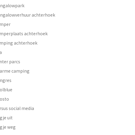
ngalowpark
ngalowverhuur achterhoek
mper
mperplaats achterhoek
mping achterhoek
a
nter parcs
arme camping
ngres
olblue
osto
rsus social media
gje uit
gje weg