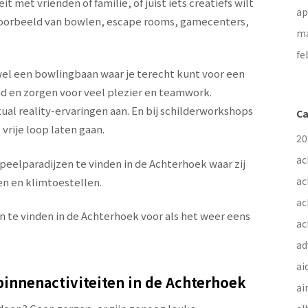
t met vrienden of familie, of juist iets creatiefs wilt
ap
bijvoorbeeld van bowlen, escape rooms, gamecenters,
ma
fe
 wel een bowlingbaan waar je terecht kunt voor een
nd en zorgen voor veel plezier en teamwork.
al reality-ervaringen aan. En bij schilderworkshops
Ca
vrije loop laten gaan.
20
ac
speelparadijzen te vinden in de Achterhoek waar zij
ac
n en klimtoestellen.
ac
n te vinden in de Achterhoek voor als het weer eens
ac
ad
ai
binnenactiviteiten in de Achterhoek
ai