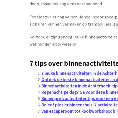
doen, maar ook nog eens ontspannend.
Tot slot zijn er nog verschillende indoor speel
zich uren kunnen vermaken op trampolines, gli
Kortom, er zijn genoeg leuke binnenactiviteite
wat minder mooi weer is!
7 tips over binnenactiviteit
7 leuke binnenactiviteiten in de Achter
Ontdek de beste binnenactiviteiten in 
Binnenactiviteiten in de Achterhoek: ti
Regenachtige dag? Ga voor deze binnen
Binnenpret: activiteitentips voor een g
Beleef plezier binnenshuis: 7 activitei
Van escaperoom tot kookworkshop: binn