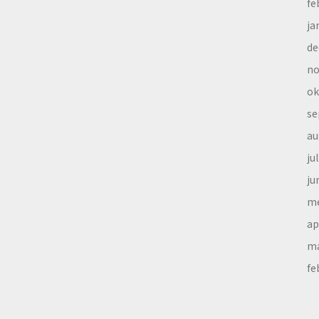
fe
ja
de
no
ok
se
au
ju
ju
me
ap
ma
fe