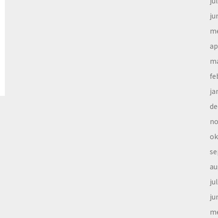
ju
ju
me
ap
ma
fe
ja
de
no
ok
se
au
ju
ju
me