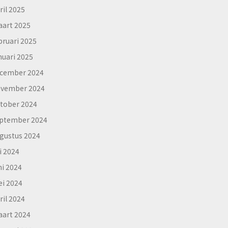
ril 2025
art 2025
bruari 2025
nuari 2025
cember 2024
vember 2024
tober 2024
ptember 2024
gustus 2024
li 2024
ni 2024
i 2024
ril 2024
art 2024