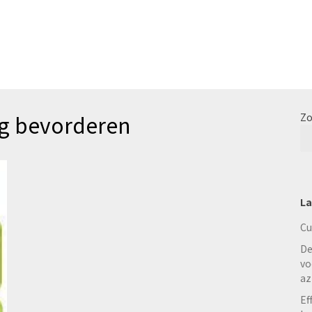
ng bevorderen
Zo
La
Cu
De
vo
az
Ef