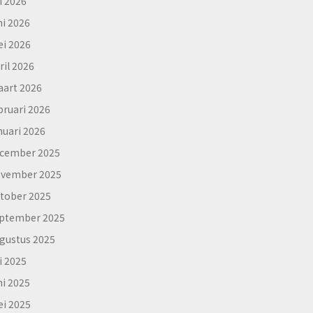
li 2026
ni 2026
i 2026
ril 2026
art 2026
bruari 2026
nuari 2026
cember 2025
vember 2025
tober 2025
ptember 2025
gustus 2025
li 2025
ni 2025
i 2025