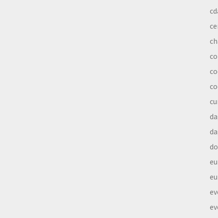
cd
ce
ch
co
co
co
cu
da
da
do
eu
eu
ev
ev