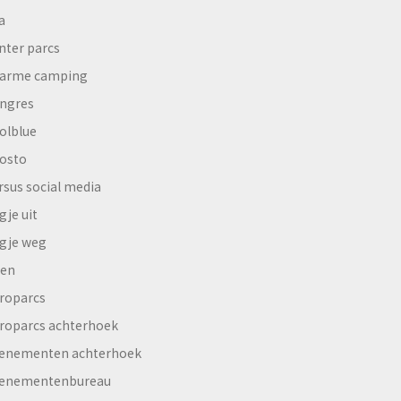
a
nter parcs
arme camping
ngres
olblue
osto
rsus social media
gje uit
gje weg
en
roparcs
roparcs achterhoek
enementen achterhoek
enementenbureau