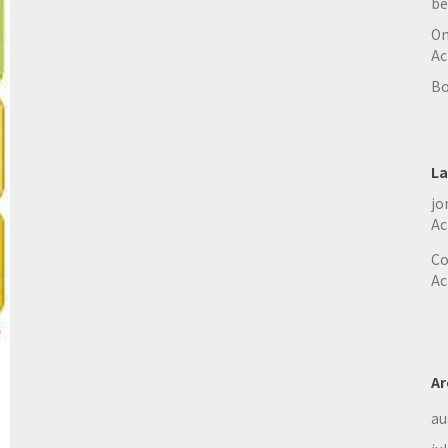
be
On
Ac
Bo
La
jo
Ac
Co
Ac
Ar
au