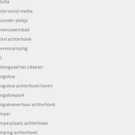
lvilla
ste social media
jzonder plekje
innenzwembad
otel achterhoek
erencamping
l
itengoed het sikkeler
ngalow
ngalow achterhoek huren
ngalowpark
ngalowverhuur achterhoek
mper
mperplaats achterhoek
mping achterhoek