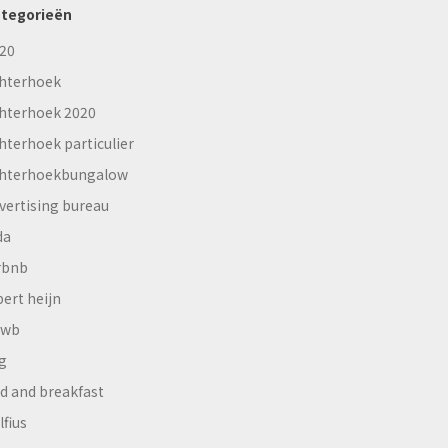
tegorieën
20
hterhoek
hterhoek 2020
hterhoek particulier
hterhoekbungalow
vertising bureau
da
rbnb
bert heijn
nwb
g
d and breakfast
lfius