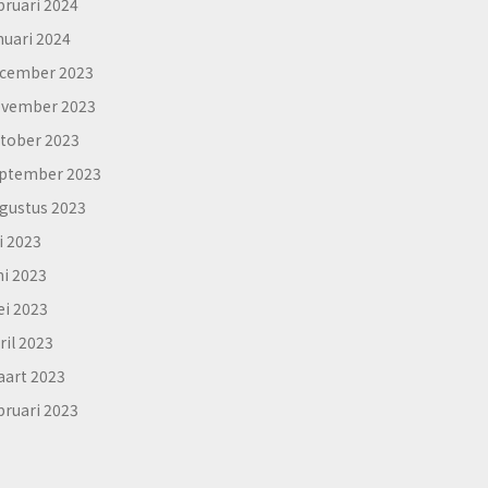
bruari 2024
nuari 2024
cember 2023
vember 2023
tober 2023
ptember 2023
gustus 2023
li 2023
ni 2023
i 2023
ril 2023
art 2023
bruari 2023