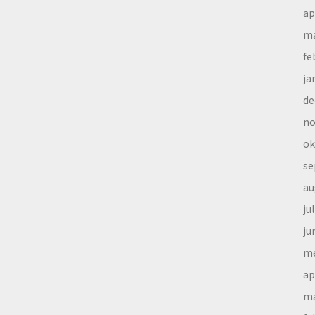
ap
ma
fe
ja
de
no
ok
se
au
ju
ju
me
ap
ma