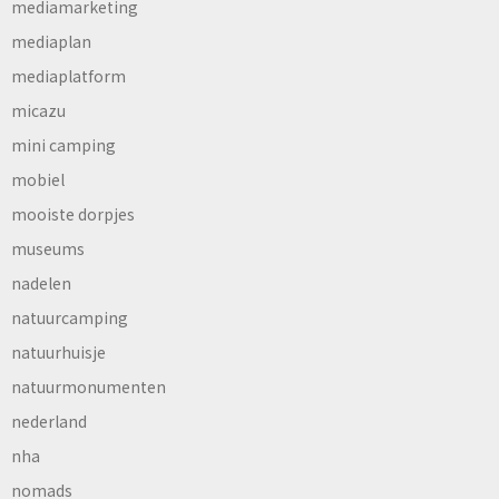
mediamarketing
mediaplan
mediaplatform
micazu
mini camping
mobiel
mooiste dorpjes
museums
nadelen
natuurcamping
natuurhuisje
natuurmonumenten
nederland
nha
nomads