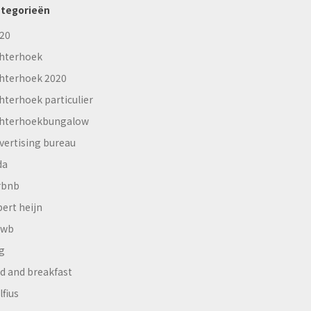
tegorieën
20
hterhoek
hterhoek 2020
hterhoek particulier
hterhoekbungalow
vertising bureau
da
rbnb
bert heijn
nwb
g
d and breakfast
lfius