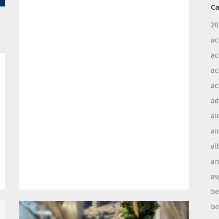
Ca
20
ac
ac
ac
ac
ad
ai
ai
al
a
av
be
be