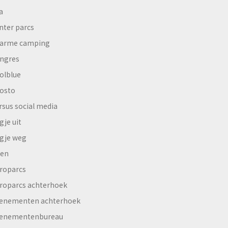
a
nter parcs
arme camping
ngres
olblue
osto
rsus social media
gje uit
gje weg
en
roparcs
roparcs achterhoek
enementen achterhoek
enementenbureau