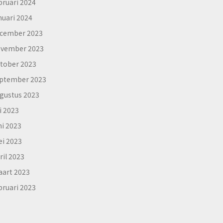
bruari 2024
nuari 2024
cember 2023
vember 2023
tober 2023
ptember 2023
gustus 2023
li 2023
ni 2023
i 2023
ril 2023
art 2023
bruari 2023