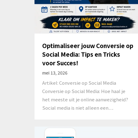
Optimaliseer jouw Conversie op
Social Media: Tips en Tricks
voor Succes!
mei 13, 2026
Artikel: Conversie op Social Media
Conversie op Social Media: Hoe haal je
het meeste uit je online aanwezigheid?
Social media is niet alleen een…