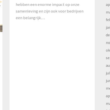
hebben een enorme impact op onze
ap
samenleving en zijn ook voor bedrijven
ma
een belangrijk…
fe
ja
de
no
ok
se
au
ju
ju
me
ap
ma