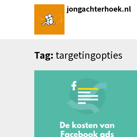
Skip
jongachterhoek.nl
to
content
Tag:
targetingopties