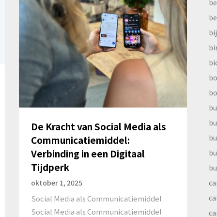
be
be
bi
b
bi
bo
bo
bu
bu
De Kracht van Social Media als
bu
Communicatiemiddel:
Verbinding in een Digitaal
bu
Tijdperk
bu
ca
oktober 1, 2025
ca
Social Media als Communicatiemiddel
Social Media als Communicatiemiddel
ca