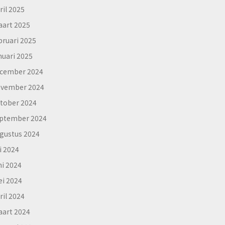
ril 2025
art 2025
bruari 2025
nuari 2025
cember 2024
vember 2024
tober 2024
ptember 2024
gustus 2024
li 2024
ni 2024
i 2024
ril 2024
art 2024