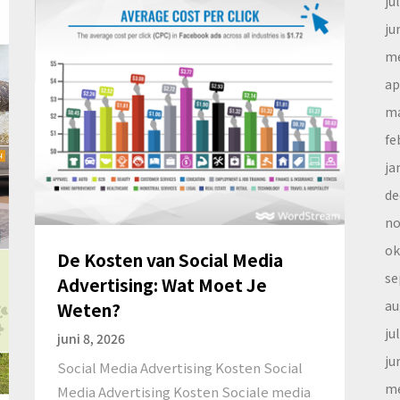
ju
ju
me
ap
ma
fe
ja
de
no
ok
De Kosten van Social Media
se
Advertising: Wat Moet Je
au
Weten?
ju
juni 8, 2026
ju
Social Media Advertising Kosten Social
me
Media Advertising Kosten Sociale media