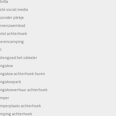
lvilla
ste social media
jzonder plekje
innenzwembad
otel achterhoek
erencamping
l
itengoed het sikkeler
ngalow
ngalow achterhoek huren
ngalowpark
ngalowverhuur achterhoek
mper
mperplaats achterhoek
mping achterhoek