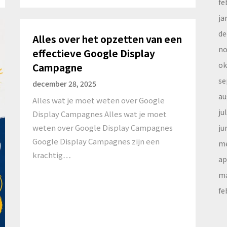
fe
ja
de
Alles over het opzetten van een
no
effectieve Google Display
ok
Campagne
se
december 28, 2025
au
Alles wat je moet weten over Google
ju
Display Campagnes Alles wat je moet
weten over Google Display Campagnes
ju
Google Display Campagnes zijn een
me
krachtig…
ap
ma
fe