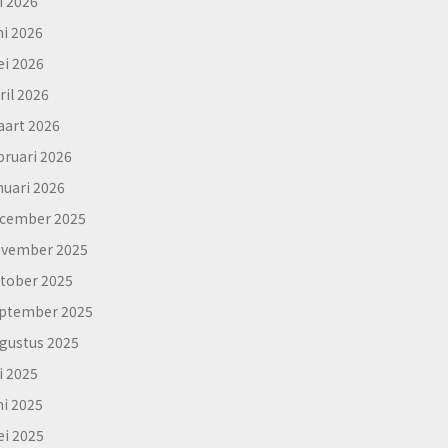
li 2026
ni 2026
i 2026
ril 2026
art 2026
bruari 2026
nuari 2026
cember 2025
vember 2025
tober 2025
ptember 2025
gustus 2025
li 2025
ni 2025
i 2025