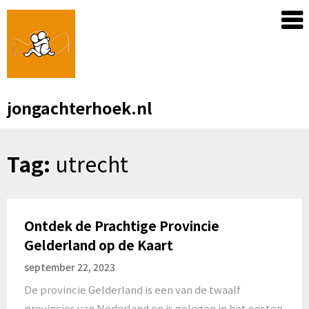
Skip
to
content
jongachterhoek.nl
Tag:
utrecht
Ontdek de Prachtige Provincie
Gelderland op de Kaart
september 22, 2023
De provincie Gelderland is een van de twaalf
provincies van Nederland en is gelegen in het oosten