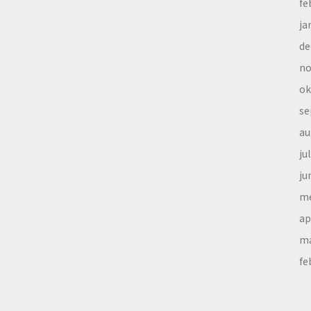
fe
ja
de
no
ok
se
au
ju
ju
me
ap
ma
fe