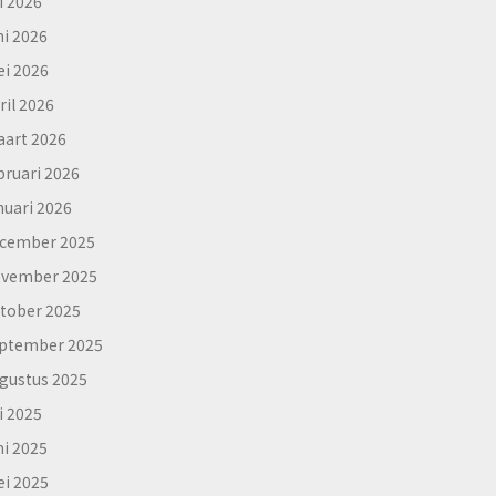
li 2026
ni 2026
i 2026
ril 2026
art 2026
bruari 2026
nuari 2026
cember 2025
vember 2025
tober 2025
ptember 2025
gustus 2025
li 2025
ni 2025
i 2025