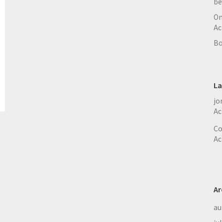
be
On
Ac
Bo
La
jo
Ac
Co
Ac
Ar
au