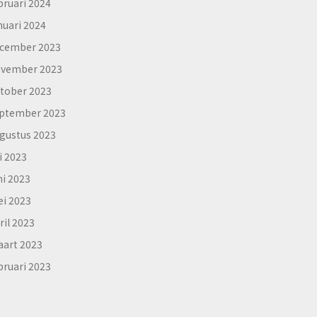
bruari 2024
nuari 2024
cember 2023
vember 2023
tober 2023
ptember 2023
gustus 2023
li 2023
ni 2023
i 2023
ril 2023
art 2023
bruari 2023