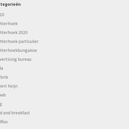
tegorieën
20
hterhoek
hterhoek 2020
hterhoek particulier
hterhoekbungalow
vertising bureau
da
rbnb
bert heijn
nwb
g
d and breakfast
lfius