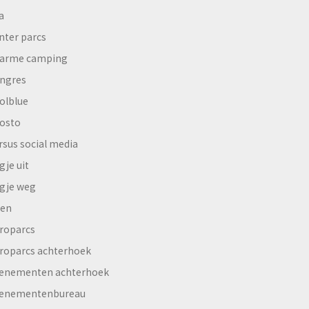
a
nter parcs
arme camping
ngres
olblue
osto
rsus social media
gje uit
gje weg
en
roparcs
roparcs achterhoek
enementen achterhoek
enementenbureau