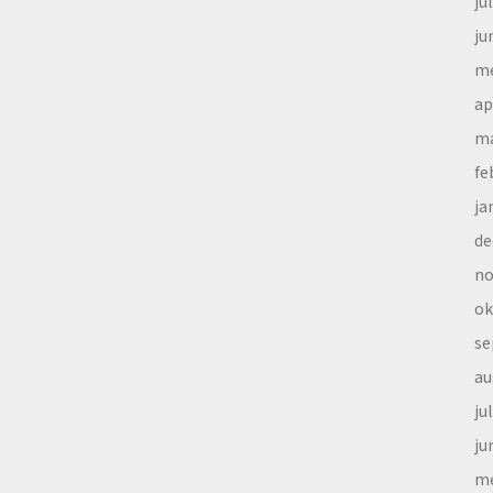
ju
ju
me
ap
ma
fe
ja
de
no
ok
se
au
ju
ju
me