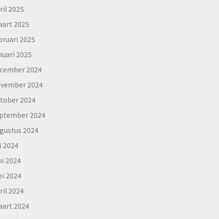
ril 2025
art 2025
bruari 2025
nuari 2025
cember 2024
vember 2024
tober 2024
ptember 2024
gustus 2024
li 2024
ni 2024
i 2024
ril 2024
art 2024