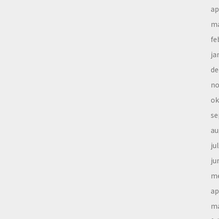
ap
ma
fe
ja
de
no
ok
se
au
ju
ju
me
ap
ma