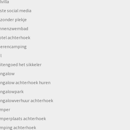
lvilla
ste social media
jzonder plekje
innenzwembad
otel achterhoek
erencamping
l
itengoed het sikkeler
ngalow
ngalow achterhoek huren
ngalowpark
ngalowverhuur achterhoek
mper
mperplaats achterhoek
mping achterhoek