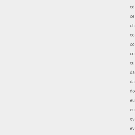
cd
ce
ch
co
co
co
cu
da
da
do
eu
eu
ev
ev