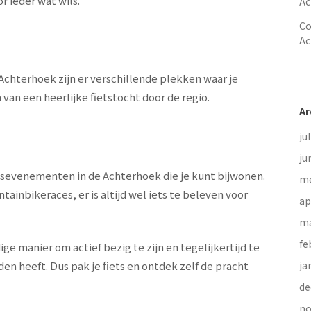
r ieder wat wils.
Ac
Co
Ac
Achterhoek zijn er verschillende plekken waar je
 van een heerlijke fietstocht door de regio.
Ar
ju
ju
ietsevenementen in de Achterhoek die je kunt bijwonen.
me
inbikeraces, er is altijd wel iets te beleven voor
ap
ma
fe
ge manier om actief bezig te zijn en tegelijkertijd te
den heeft. Dus pak je fiets en ontdek zelf de pracht
ja
de
no