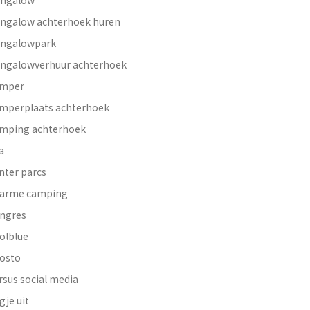
ngalow
ngalow achterhoek huren
ngalowpark
ngalowverhuur achterhoek
mper
mperplaats achterhoek
mping achterhoek
a
nter parcs
arme camping
ngres
olblue
osto
rsus social media
gje uit