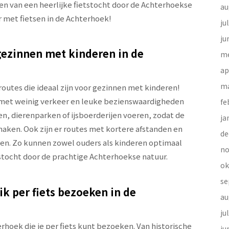
en van een heerlijke fietstocht door de Achterhoekse
au
r met fietsen in de Achterhoek!
ju
ju
 gezinnen met kinderen in de
me
ap
ma
sroutes die ideaal zijn voor gezinnen met kinderen!
g, met weinig verkeer en leuke bezienswaardigheden
fe
n, dierenparken of ijsboerderijen voeren, zodat de
ja
maken. Ook zijn er routes met kortere afstanden en
de
n. Zo kunnen zowel ouders als kinderen optimaal
no
stocht door de prachtige Achterhoekse natuur.
ok
se
k per fiets bezoeken in de
au
ju
rhoek die je per fiets kunt bezoeken. Van historische
ju