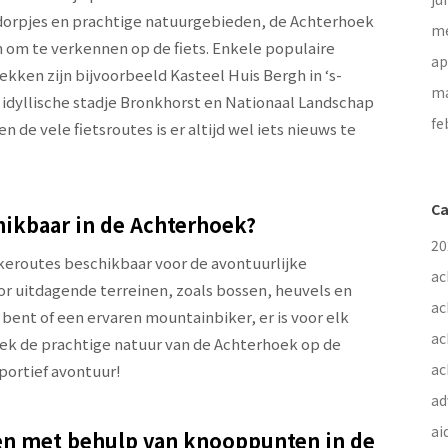
 dorpjes en prachtige natuurgebieden, de Achterhoek
me
 om te verkennen op de fiets. Enkele populaire
ap
kken zijn bijvoorbeeld Kasteel Huis Bergh in ‘s-
ma
idyllische stadje Bronkhorst en Nationaal Landschap
fe
 de vele fietsroutes is er altijd wel iets nieuws te
Ca
hikbaar in de Achterhoek?
20
ikeroutes beschikbaar voor de avontuurlijke
ac
or uitdagende terreinen, zoals bossen, heuvels en
ac
 bent of een ervaren mountainbiker, er is voor elk
ac
dek de prachtige natuur van de Achterhoek op de
ac
portief avontuur!
ad
ai
nen met behulp van knooppunten in de