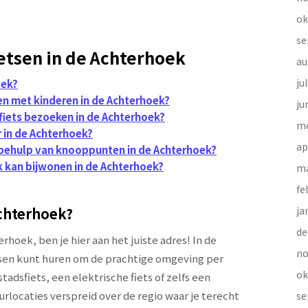
ok
se
etsen in de Achterhoek
au
ju
oek?
nen met kinderen in de Achterhoek?
ju
fiets bezoeken in de Achterhoek?
me
 in de Achterhoek?
ap
t behulp van knooppunten in de Achterhoek?
ik kan bijwonen in de Achterhoek?
ma
fe
Achterhoek?
ja
de
rhoek, ben je hier aan het juiste adres! In de
no
etsen kunt huren om de prachtige omgeving per
ok
adsfiets, een elektrische fiets of zelfs een
rlocaties verspreid over de regio waar je terecht
se