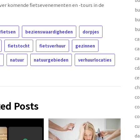
bu
over komende fietsevenementen en -tours in de
bu
bu
bu
fietsen
bezienswaardigheden
dorpjes
ca
fietstocht
fietsverhuur
gezinnen
ca
ca
s
natuur
natuurgebieden
verhuurlocaties
cd
ce
ch
co
ted Posts
co
co
cu
da