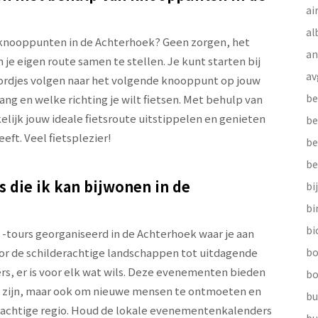
ai
al
n knooppunten in de Achterhoek? Geen zorgen, het
a
 eigen route samen te stellen. Je kunt starten bij
av
bordjes volgen naar het volgende knooppunt op jouw
be
ang en welke richting je wilt fietsen. Met behulp van
lijk jouw ideale fietsroute uitstippelen en genieten
be
eft. Veel fietsplezier!
be
be
s die ik kan bijwonen in de
bi
b
bi
-tours georganiseerd in de Achterhoek waar je aan
or de schilderachtige landschappen tot uitdagende
bo
rs, er is voor elk wat wils. Deze evenementen bieden
bo
te zijn, maar ook om nieuwe mensen te ontmoeten en
bu
prachtige regio. Houd de lokale evenementenkalenders