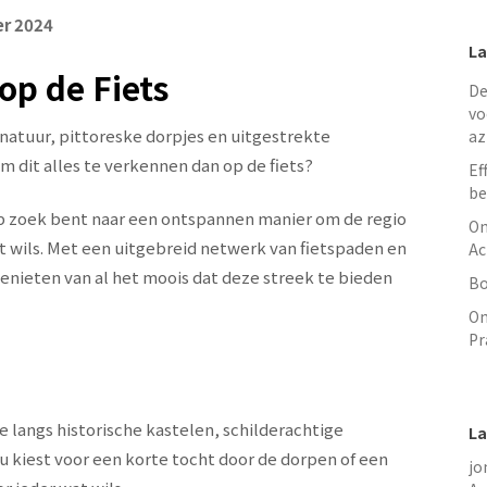
r 2024
La
op de Fiets
De
vo
natuur, pittoreske dorpjes en uitgestrekte
az
m dit alles te verkennen dan op de fiets?
Ef
be
 op zoek bent naar een ontspannen manier om de regio
On
t wils. Met een uitgebreid netwerk van fietspaden en
Ac
nieten van al het moois dat deze streek te bieden
Bo
On
Pr
 je langs historische kastelen, schilderachtige
La
u kiest voor een korte tocht door de dorpen of een
jo