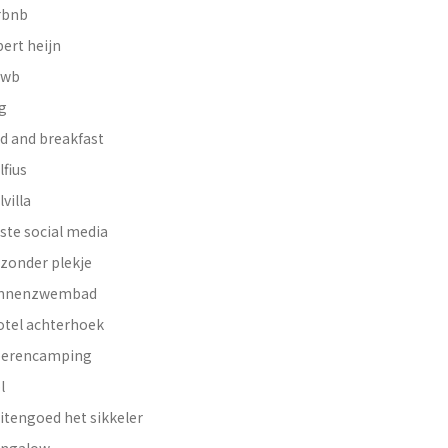
rbnb
bert heijn
nwb
g
d and breakfast
lfius
lvilla
ste social media
jzonder plekje
innenzwembad
otel achterhoek
erencamping
l
itengoed het sikkeler