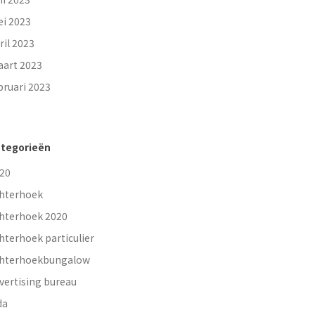
i 2023
ril 2023
art 2023
bruari 2023
tegorieën
20
hterhoek
hterhoek 2020
hterhoek particulier
hterhoekbungalow
vertising bureau
da