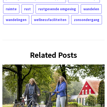
ruimte
rust
rustgevende omgeving
wandelen
wandelingen
wellnessfaciliteiten
zonsondergang
Related Posts