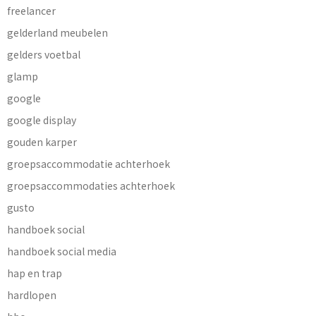
freelancer
gelderland meubelen
gelders voetbal
glamp
google
google display
gouden karper
groepsaccommodatie achterhoek
groepsaccommodaties achterhoek
gusto
handboek social
handboek social media
hap en trap
hardlopen