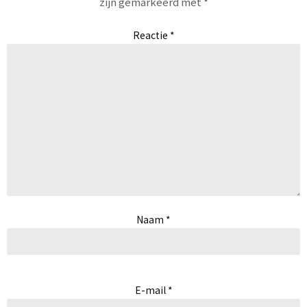
zijn gemarkeerd met
*
Reactie
*
Naam
*
E-mail
*