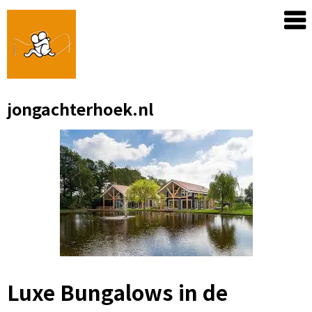
Skip
to
content
jongachterhoek.nl
Luxe Bungalows in de