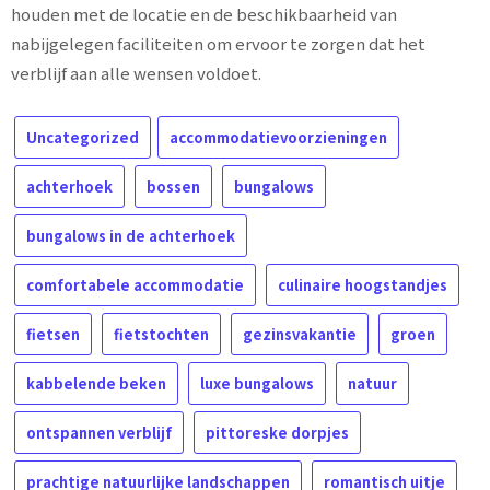
houden met de locatie en de beschikbaarheid van
nabijgelegen faciliteiten om ervoor te zorgen dat het
verblijf aan alle wensen voldoet.
Uncategorized
accommodatievoorzieningen
achterhoek
bossen
bungalows
bungalows in de achterhoek
comfortabele accommodatie
culinaire hoogstandjes
fietsen
fietstochten
gezinsvakantie
groen
kabbelende beken
luxe bungalows
natuur
ontspannen verblijf
pittoreske dorpjes
prachtige natuurlijke landschappen
romantisch uitje