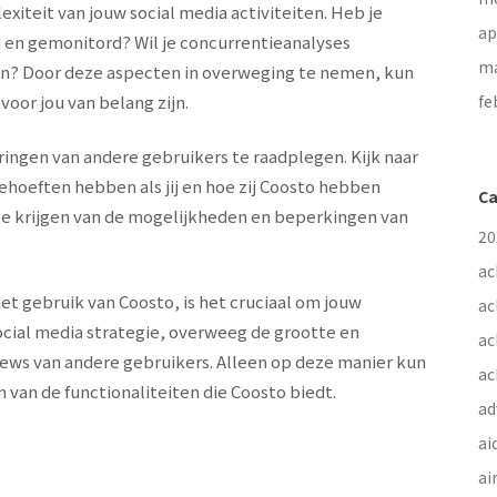
xiteit van jouw social media activiteiten. Heb je
ap
en gemonitord? Wil je concurrentieanalyses
ma
en? Door deze aspecten in overweging te nemen, kun
oor jou van belang zijn.
fe
ringen van andere gebruikers te raadplegen. Kijk naar
ehoeften hebben als jij en hoe zij Coosto hebben
Ca
 te krijgen van de mogelijkheden en beperkingen van
20
ac
et gebruik van Coosto, is het cruciaal om jouw
ac
ocial media strategie, overweeg de grootte en
ac
iews van andere gebruikers. Alleen op deze manier kun
ac
 van de functionaliteiten die Coosto biedt.
ad
ai
ai