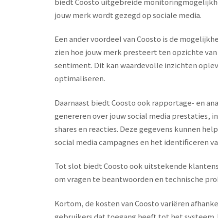
biedt Coosto uitgebreide monitoringmogelijkhe
jouw merk wordt gezegd op sociale media.
Een ander voordeel van Coosto is de mogelijkhe
zien hoe jouw merk presteert ten opzichte va
sentiment. Dit kan waardevolle inzichten ople
optimaliseren.
Daarnaast biedt Coosto ook rapportage- en ana
genereren over jouw social media prestaties, inc
shares en reacties. Deze gegevens kunnen helpe
social media campagnes en het identificeren v
Tot slot biedt Coosto ook uitstekende klantens
om vragen te beantwoorden en technische pro
Kortom, de kosten van Coosto variëren afhankeli
gebruikers dat toegang heeft tot het systeem. 