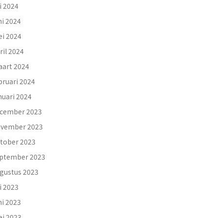
li 2024
ni 2024
i 2024
ril 2024
art 2024
bruari 2024
nuari 2024
cember 2023
vember 2023
tober 2023
ptember 2023
gustus 2023
li 2023
ni 2023
i 2023