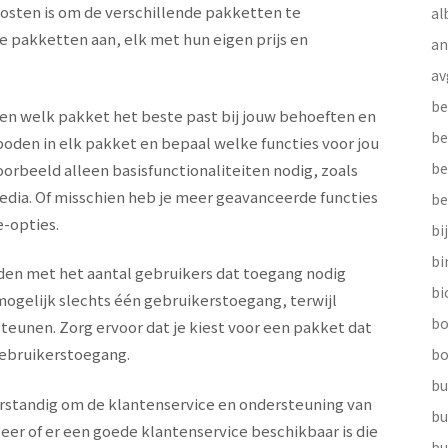
kosten is om de verschillende pakketten te
al
de pakketten aan, elk met hun eigen prijs en
a
av
be
len welk pakket het beste past bij jouw behoeften en
be
boden in elk pakket en bepaal welke functies voor jou
be
oorbeeld alleen basisfunctionaliteiten nodig, zoals
edia. Of misschien heb je meer geavanceerde functies
be
e-opties.
bi
b
uden met het aantal gebruikers dat toegang nodig
bi
ogelijk slechts één gebruikerstoegang, terwijl
bo
unen. Zorg ervoor dat je kiest voor een pakket dat
gebruikerstoegang.
bo
bu
 verstandig om de klantenservice en ondersteuning van
bu
eer of er een goede klantenservice beschikbaar is die
bu