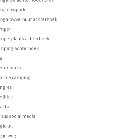
ngalowpark
ngalowverhuur achterhoek
mper
mperplaats achterhoek
mping achterhoek
a
nter parcs
arme camping
ngres
olblue
osto
rsus social media
gje uit
gje weg