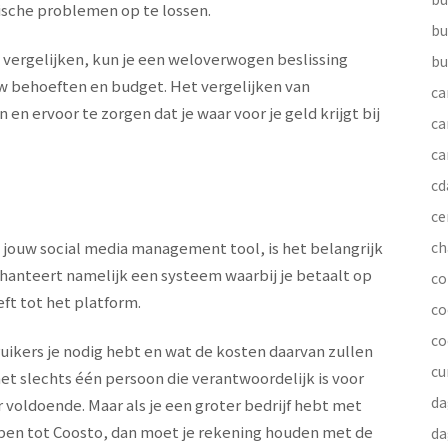
ische problemen op te lossen.
bu
 vergelijken, kun je een weloverwogen beslissing
bu
w behoeften en budget. Het vergelijken van
ca
en ervoor te zorgen dat je waar voor je geld krijgt bij
ca
ca
cd
ce
s jouw social media management tool, is het belangrijk
ch
hanteert namelijk een systeem waarbij je betaalt op
co
ft tot het platform.
co
co
uikers je nodig hebt en wat de kosten daarvan zullen
cu
 met slechts één persoon die verantwoordelijk is voor
da
voldoende. Maar als je een groter bedrijf hebt met
n tot Coosto, dan moet je rekening houden met de
da