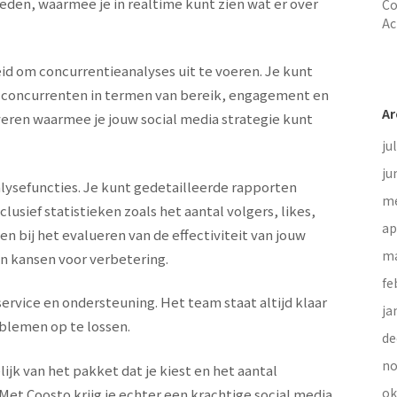
den, waarmee je in realtime kunt zien wat er over
Co
Ac
id om concurrentieanalyses uit te voeren. Je kunt
n concurrenten in termen van bereik, engagement en
Ar
veren waarmee je jouw social media strategie kunt
ju
ju
lysefuncties. Je kunt gedetailleerde rapporten
me
lusief statistieken zoals het aantal volgers, likes,
ap
n bij het evalueren van de effectiviteit van jouw
ma
an kansen voor verbetering.
fe
ervice en ondersteuning. Het team staat altijd klaar
ja
blemen op te lossen.
de
no
jk van het pakket dat je kiest en het aantal
ok
Met Coosto krijg je echter een krachtige social media