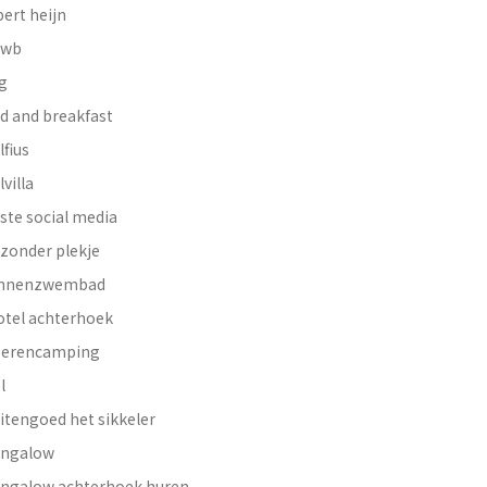
bert heijn
nwb
g
d and breakfast
lfius
lvilla
ste social media
jzonder plekje
innenzwembad
otel achterhoek
erencamping
l
itengoed het sikkeler
ngalow
ngalow achterhoek huren