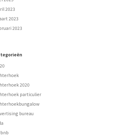
ril 2023
art 2023
bruari 2023
tegorieën
20
hterhoek
hterhoek 2020
hterhoek particulier
hterhoekbungalow
vertising bureau
da
rbnb