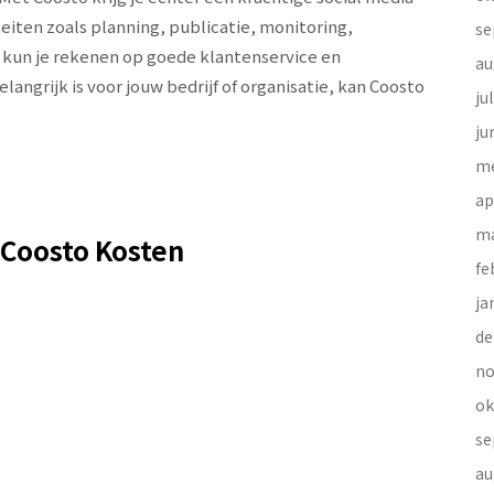
iten zoals planning, publicatie, monitoring,
se
 kun je rekenen op goede klantenservice en
au
ngrijk is voor jouw bedrijf of organisatie, kan Coosto
ju
ju
me
ap
ma
 Coosto Kosten
fe
ja
de
no
ok
se
au