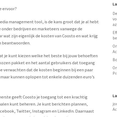
La
je ervoor?
De
vo
media management tool, is de kans groot dat je al hebt
az
ze onder bedrijven en marketeers vanwege de
Ef
r wat zijn eigenlijk de kosten van Coosto en wat krijg
be
gen beantwoorden.
On
Ac
at je kunt kiezen welke het beste bij jouw behoeften
Bo
gekozen pakket en het aantal gebruikers dat toegang
On
je verwachten dat de kosten beginnen bij een paar
Pr
, maar kunnen oplopen tot enkele duizenden euro’s
La
eerste geeft Coosto je toegang tot een krachtig
alen kunt beheren. Je kunt berichten plannen,
jo
Ac
acebook, Twitter, Instagram en LinkedIn. Daarnaast