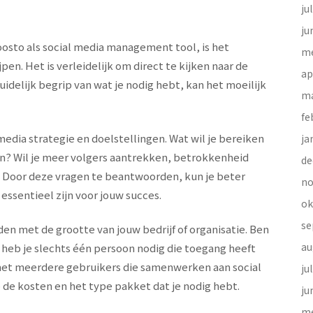
ju
ju
oosto als social media management tool, is het
me
en. Het is verleidelijk om direct te kijken naar de
ap
uidelijk begrip van wat je nodig hebt, kan het moeilijk
ma
fe
media strategie en doelstellingen. Wat wil je bereiken
ja
n? Wil je meer volgers aantrekken, betrokkenheid
de
Door deze vragen te beantwoorden, kun je beter
no
essentieel zijn voor jouw succes.
ok
se
en met de grootte van jouw bedrijf of organisatie. Ben
au
 heb je slechts één persoon nodig die toegang heeft
 met meerdere gebruikers die samenwerken aan social
ju
e kosten en het type pakket dat je nodig hebt.
ju
me