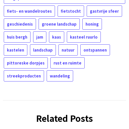
fiets- en wandelroutes
fietstocht
gastvrije sfeer
geschiedenis
groene landschap
honing
huis bergh
jam
kaas
kasteel ruurlo
kastelen
landschap
natuur
ontspannen
pittoreske dorpjes
rust en ruimte
streekproducten
wandeling
Related Posts