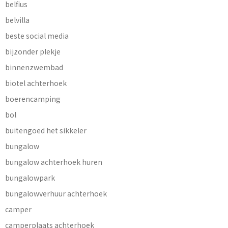
belfius
belvilla
beste social media
bijzonder plekje
binnenzwembad
biotel achterhoek
boerencamping
bol
buitengoed het sikkeler
bungalow
bungalow achterhoek huren
bungalowpark
bungalowverhuur achterhoek
camper
camperplaats achterhoek