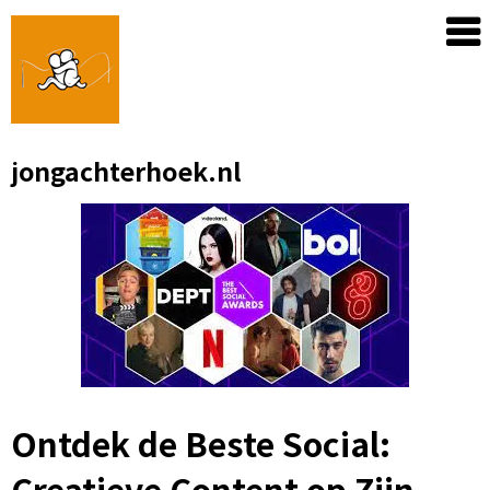
Skip
to
content
jongachterhoek.nl
Ontdek de Beste Social:
Creatieve Content op Zijn