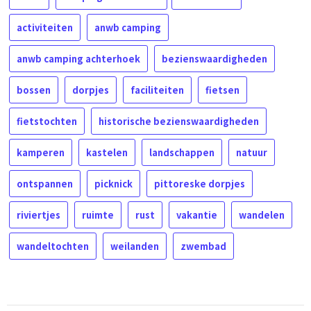
activiteiten
anwb camping
anwb camping achterhoek
bezienswaardigheden
bossen
dorpjes
faciliteiten
fietsen
fietstochten
historische bezienswaardigheden
kamperen
kastelen
landschappen
natuur
ontspannen
picknick
pittoreske dorpjes
riviertjes
ruimte
rust
vakantie
wandelen
wandeltochten
weilanden
zwembad