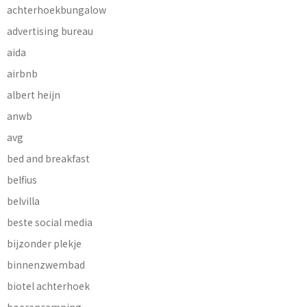
achterhoekbungalow
advertising bureau
aida
airbnb
albert heijn
anwb
avg
bed and breakfast
belfius
belvilla
beste social media
bijzonder plekje
binnenzwembad
biotel achterhoek
boerencamping