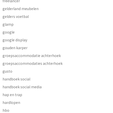
freelancer
gelderland meubelen
gelders voetbal
glamp
google
google display
gouden karper
groepsaccommodatie achterhoek
groepsaccommodaties achterhoek
gusto
handboek social
handboek social media
hap en trap
hardlopen
hbo