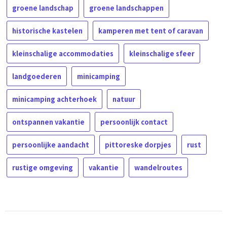
groene landschap
groene landschappen
historische kastelen
kamperen met tent of caravan
kleinschalige accommodaties
kleinschalige sfeer
landgoederen
minicamping
minicamping achterhoek
natuur
ontspannen vakantie
persoonlijk contact
persoonlijke aandacht
pittoreske dorpjes
rust
rustige omgeving
vakantie
wandelroutes