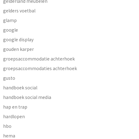
gelderland meubelen
gelders voetbal
glamp
google
google display
gouden karper
groepsaccommodatie achterhoek
groepsaccommodaties achterhoek
gusto
handboek social
handboek social media
hap en trap
hardlopen
hbo
hema