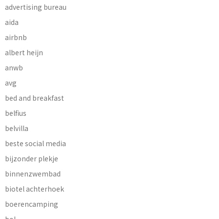
advertising bureau
aida
airbnb
albert heijn
anwb
avg
bed and breakfast
belfius
belvilla
beste social media
bijzonder plekje
binnenzwembad
biotel achterhoek
boerencamping
bol