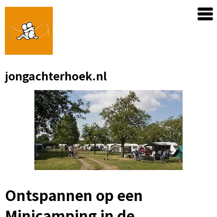
Skip
to
content
jongachterhoek.nl
Ontspannen op een
Minicamping in de