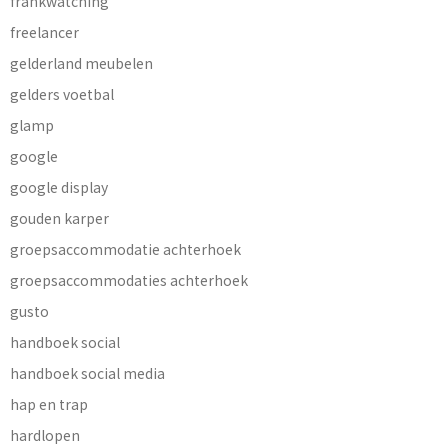
frankwatching
freelancer
gelderland meubelen
gelders voetbal
glamp
google
google display
gouden karper
groepsaccommodatie achterhoek
groepsaccommodaties achterhoek
gusto
handboek social
handboek social media
hap en trap
hardlopen