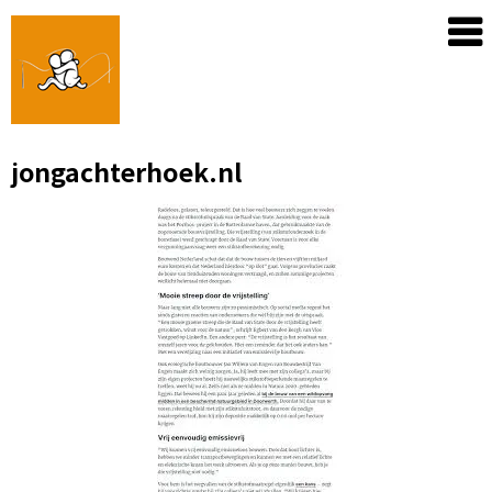
Skip
to
content
jongachterhoek.nl