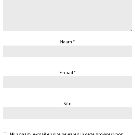
Naam
*
E-mail
*
Site
Mijn naam, e-mail en site bewaren in deze browser voor