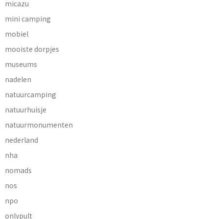
micazu
mini camping
mobiel
mooiste dorpjes
museums
nadelen
natuurcamping
natuurhuisje
natuurmonumenten
nederland
nha
nomads
nos
npo
onlypult