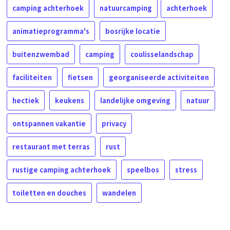
camping achterhoek
natuurcamping
achterhoek
animatieprogramma's
bosrijke locatie
buitenzwembad
camping
coulisselandschap
faciliteiten
fietsen
georganiseerde activiteiten
hectiek
keukens
landelijke omgeving
natuur
ontspannen vakantie
privacy
restaurant met terras
rust
rustige camping achterhoek
speelbos
stress
toiletten en douches
wandelen