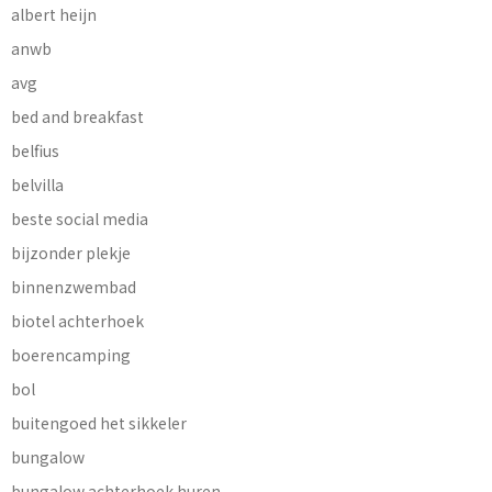
albert heijn
anwb
avg
bed and breakfast
belfius
belvilla
beste social media
bijzonder plekje
binnenzwembad
biotel achterhoek
boerencamping
bol
buitengoed het sikkeler
bungalow
bungalow achterhoek huren