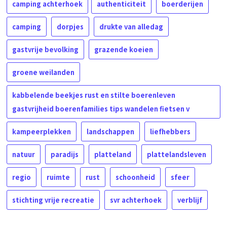
camping achterhoek
authenticiteit
boerderijen
camping
dorpjes
drukte van alledag
gastvrije bevolking
grazende koeien
groene weilanden
kabbelende beekjes rust en stilte boerenleven
gastvrijheid boerenfamilies tips wandelen fietsen v
kampeerplekken
landschappen
liefhebbers
natuur
paradijs
platteland
plattelandsleven
regio
ruimte
rust
schoonheid
sfeer
stichting vrije recreatie
svr achterhoek
verblijf