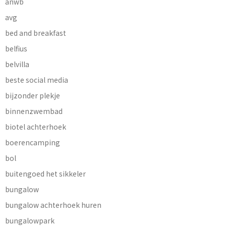
anwb
avg
bed and breakfast
belfius
belvilla
beste social media
bijzonder plekje
binnenzwembad
biotel achterhoek
boerencamping
bol
buitengoed het sikkeler
bungalow
bungalow achterhoek huren
bungalowpark